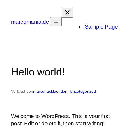
Zum
Inhalt
springen
marcomania.de
Sample Page
Hello world!
Verfasst von
marcohacklaender
in
Uncategorized
Welcome to WordPress. This is your first
post. Edit or delete it, then start writing!